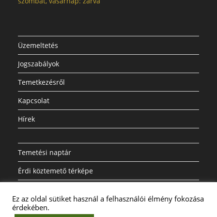
szombat, vasárnap: zárva
Üzemeltetés
Jogszabályok
Temetkezésről
Kapcsolat
Hírek
Temetési naptár
Érdi köztemető térképe
Dokumentumok
Ez az oldal sütiket használ a felhasználói élmény fokozása
A weboldalon a minőségi felhasználói élmény érdekében sütiket
érdekében.
használunk.