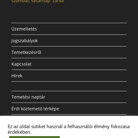
szombat, vasárnap: zárva
Üzemeltetés
Jogszabályok
Temetkezésről
Kapcsolat
Hírek
Temetési naptár
Érdi köztemető térképe
Dokumentumok
Ez az oldal sütiket használ a felhasználói élmény fokozása
A weboldalon a minőségi felhasználói élmény érdekében sütiket
érdekében.
használunk.