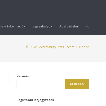
rhely információk
Jogszabályok
Adatvédelmi
>
WP Accessibility Stats Record
>
iPhone
Keresés
KERESÉS
Legutóbbi bejegyzések