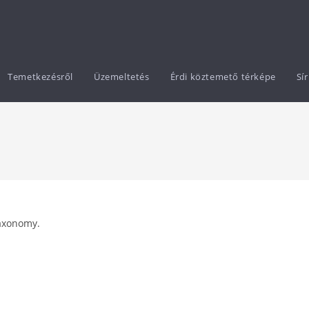
Temetkezésről
Üzemeltetés
Érdi köztemető térképe
Sí
taxonomy.