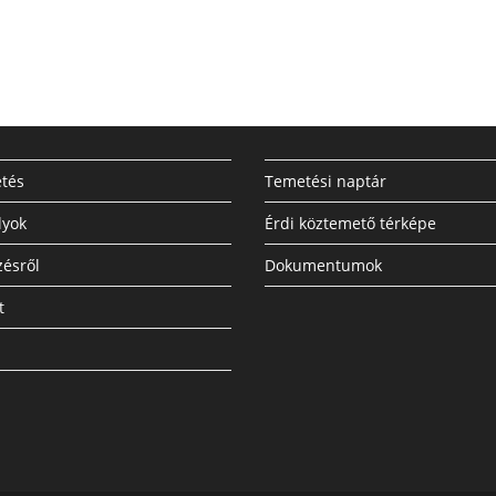
tés
Temetési naptár
lyok
Érdi köztemető térképe
ésről
Dokumentumok
t